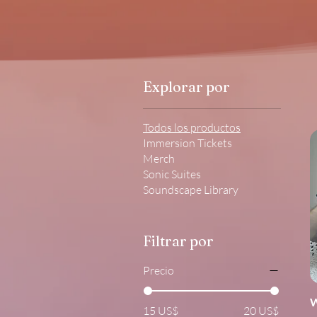
Explorar por
Todos los productos
Immersion Tickets
Merch
Sonic Suites
Soundscape Library
Filtrar por
Precio
W
15 US$
20 US$