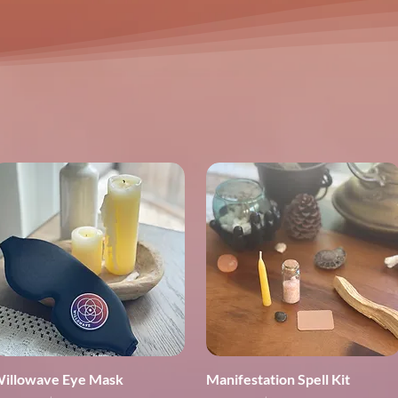
illowave Eye Mask
Manifestation Spell Kit